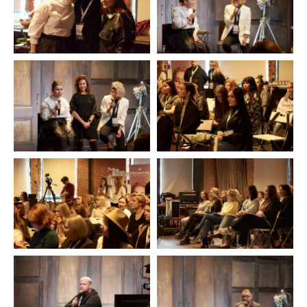
Почта:
info@ate-community.com
Тел.:
+7 926 604 59 56
мы в Instagram*.:
@ate_community
мы в VK:
ate_community
Партнеры
Бренд SASHA CHAYKINA
Курсы от Александры Чайкиной и ее команды