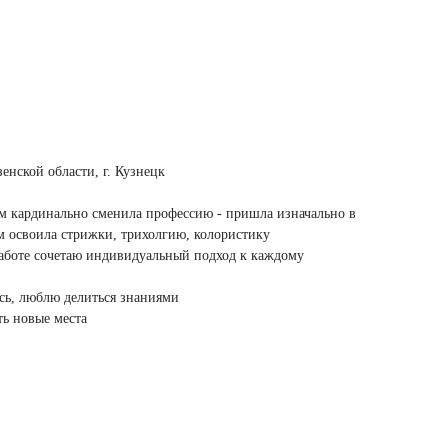
зенской области, г. Кузнецк
ем кардинально сменила профессию - пришла изначально в
ем освоила стрижки, трихолгию, колористику
работе сочетаю индивидуальный подход к каждому
сь, люблю делиться знаниями
ь новые места