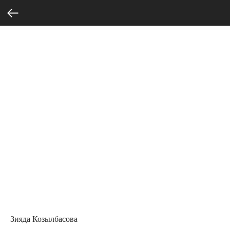
Зияда Козылбасова